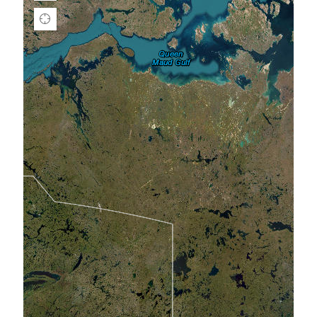
Find
my
location