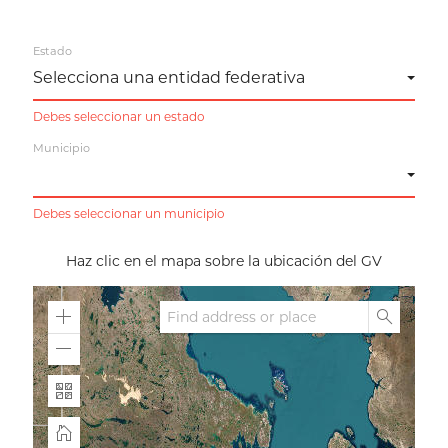
Estado
Debes seleccionar un estado
Municipio
Debes seleccionar un municipio
Haz clic en el mapa sobre la ubicación del GV
Zoom
Search
In
Zoom
Out
Expand
Home