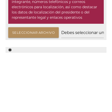
integrante, números telefónicos y correos
electrónicos para localización, así como destacar
los datos de localización del presidente o del
representante legal y enlaces operativos
SELECCIONAR ARCHIVO
*
Documentos que acrediten que están
debidamente capacitados para desempeñarse en
la materia y que cuentan con la certificación
emitida por alguna autoridad o institución pública
o privada relacionada con la materia
SELECCIONAR ARCHIVO